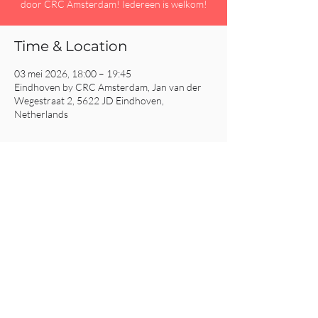
door CRC Amsterdam! Iedereen is welkom!
Time & Location
03 mei 2026, 18:00 – 19:45
Eindhoven by CRC Amsterdam, Jan van der
Wegestraat 2, 5622 JD Eindhoven,
Netherlands
Share This Event
CRC AMSTERDAM
& EINDHOVEN
© 2025
All Rights Reserved.
Click
here for our Privacy Policy