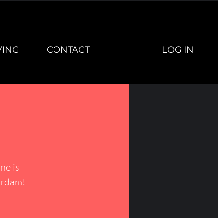
LOG IN
VING
CONTACT
ne is
erdam!