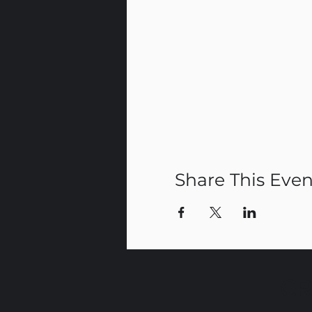
Share This Even
CR