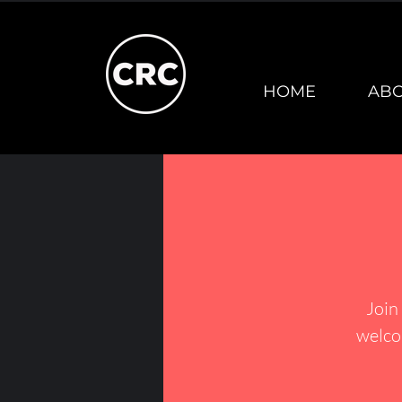
HOME
AB
Join
welco