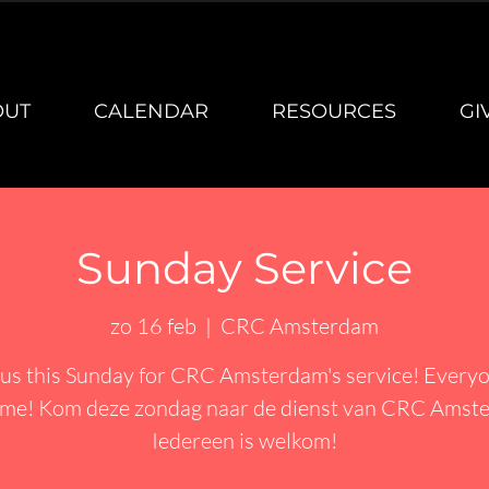
OUT
CALENDAR
RESOURCES
GI
Sunday Service
zo 16 feb
  |  
CRC Amsterdam
 us this Sunday for CRC Amsterdam's service! Everyo
me! Kom deze zondag naar de dienst van CRC Amst
Iedereen is welkom!