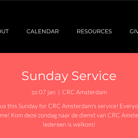
OUT
CALENDAR
RESOURCES
GI
Sunday Service
zo 07 jan
  |  
CRC Amsterdam
 us this Sunday for CRC Amsterdam's service! Everyo
me! Kom deze zondag naar de dienst van CRC Amst
Iedereen is welkom!