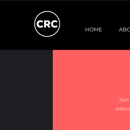
HOME
AB
Join
welco