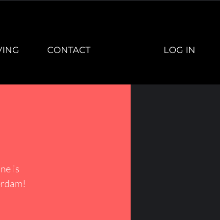
LOG IN
VING
CONTACT
ne is
erdam!