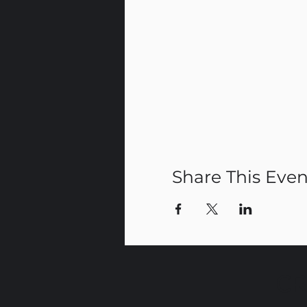
Share This Even
CR