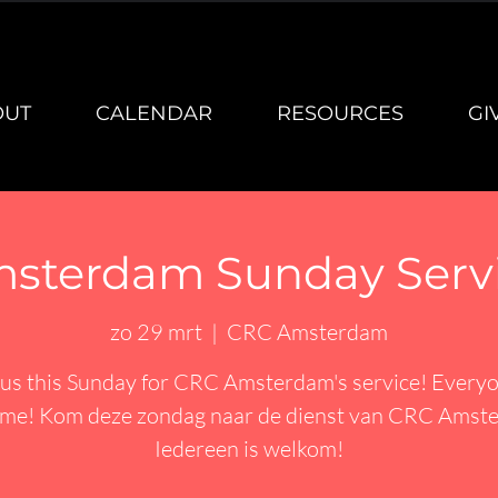
OUT
CALENDAR
RESOURCES
GI
sterdam Sunday Serv
zo 29 mrt
  |  
CRC Amsterdam
 us this Sunday for CRC Amsterdam's service! Everyo
me! Kom deze zondag naar de dienst van CRC Amst
Iedereen is welkom!