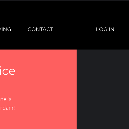
LOG IN
VING
CONTACT
ice
ne is
erdam!