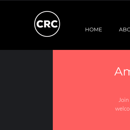
HOME
AB
Am
Join
welco